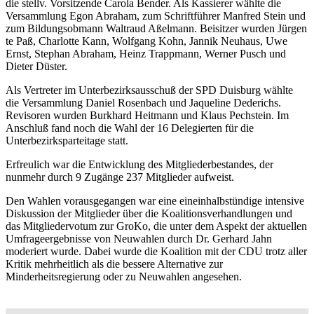
die stellv. Vorsitzende Carola Bender. Als Kassierer wählte die
Versammlung Egon Abraham, zum Schriftführer Manfred Stein und
zum Bildungsobmann Waltraud Aßelmann. Beisitzer wurden Jürgen
te Paß, Charlotte Kann, Wolfgang Kohn, Jannik Neuhaus, Uwe
Ernst, Stephan Abraham,
Heinz Trappmann, Werner Pusch und
Dieter Düster.
Als Vertreter im Unterbezirksausschuß der SPD Duisburg wählte
die Versammlung Daniel Rosenbach und Jaqueline Dederichs.
Revisoren wurden Burkhard Heitmann und Klaus Pechstein. Im
Anschluß fand noch die Wahl der 16 Delegierten für die
Unterbezirksparteitage statt.
Erfreulich war die Entwicklung des Mitgliederbestandes, der
nunmehr durch 9 Zugänge 237 Mitglieder aufweist.
Den Wahlen vorausgegangen war eine eineinhalbstündige intensive
Diskussion der Mitglieder über die Koalitionsverhandlungen und
das Mitgliedervotum zur GroKo, die unter dem Aspekt der aktuellen
Umfrageergebnisse von Neuwahlen durch Dr. Gerhard Jahn
moderiert wurde. Dabei wurde die Koalition mit der CDU trotz aller
Kritik mehrheitlich als die bessere Alternative zur
Minderheitsregierung oder zu Neuwahlen angesehen.